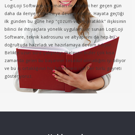
LogiLoji Software çalışmaları ile kendini her geçen gün
daha da ileriye götürmeye devam ediyor. Hayata geçtiği
ilk günden bu güne hep "çözüm-verim-pratiklik" ilişkisinin
bilinci ile ihtiyaçlara yönelik uygulamalar sunan LogiLoji
Software, teknik kadrosunu ve altyapısını da hep bu
doğrultuda hazırladı ve hazırlamaya devam ediyor.
Birlikte uzun süre çalışmayı ilkeleyen bizler çok kısa
zamanda gelen bu başarının tesadüf olmadığını iyi biliyor
ve bu iş ortaklığının hiç bitmemesi için her türlü gayreti
gösteriyoruz.