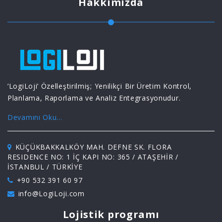
Hakkımızda
‘LogiLoji’ Özelleştirilmiş; Yenilikçi Bir Üretim Kontrol,
Planlama, Raporlama ve Analiz Entegrasyonudur.
Devamını Oku...
KÜÇÜKBAKKALKÖY MAH. DEFNE SK. FLORA
RESIDENCE NO: 1 İÇ KAPI NO: 365 / ATAŞEHİR /
İSTANBUL / TÜRKİYE
+90 532 391 60 97
info@LogiLoji.com
Lojistik programı