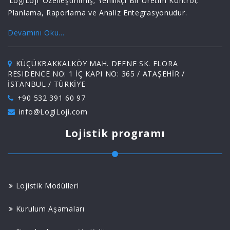
‘LogiLoji’ Özelleştirilmiş; Yenilikçi Bir Üretim Kontrol,
Planlama, Raporlama ve Analiz Entegrasyonudur.
Devamını Oku...
KÜÇÜKBAKKALKÖY MAH. DEFNE SK. FLORA
RESIDENCE NO: 1 İÇ KAPI NO: 365 / ATAŞEHİR /
İSTANBUL / TÜRKİYE
+90 532 391 60 97
info@LogiLoji.com
Lojistik programı
Lojistik Modülleri
Kurulum Aşamaları