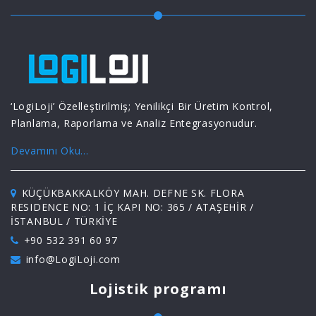
‘LogiLoji’ Özelleştirilmiş; Yenilikçi Bir Üretim Kontrol,
Planlama, Raporlama ve Analiz Entegrasyonudur.
Devamını Oku...
KÜÇÜKBAKKALKÖY MAH. DEFNE SK. FLORA
RESIDENCE NO: 1 İÇ KAPI NO: 365 / ATAŞEHİR /
İSTANBUL / TÜRKİYE
+90 532 391 60 97
info@LogiLoji.com
Lojistik programı