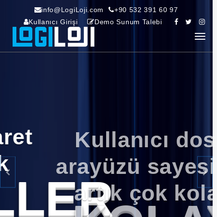
info@LogiLoji.com
+90 532 391 60 97
Kullanıcı Girişi
Demo Sunum Talebi
Kullanıcı dostu
arayüzü sayesinde
Geri
İler
artık çok kolay.